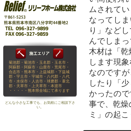
ムされてい
なってしま
り」などし
んでしまっ
木材は「乾
します現象
菊池郡・菊池市・玉名郡・玉名市・
阿蘇郡・阿蘇市・山鹿市・荒尾市・
なのですが
合志市・熊本市・上益城郡・下益城
郡・宇土市・宇城市・八代郡・八代
したり「少
市・水俣市・人吉市・球磨郡・葦北
郡・天草市・上天草市・本渡市
・・・・・熊本県全域にて承ります
かったので
事で、乾燥
どんな小さな工事でも、お気軽にご相談下さ
い。
ミ」の起こ