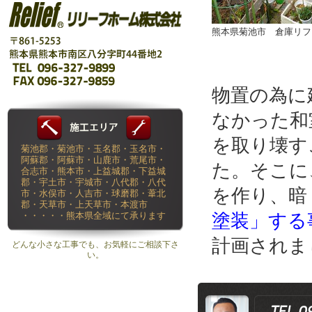
熊本県菊池市 倉庫リフ
物置の為に
なかった和
を取り壊す
菊池郡・菊池市・玉名郡・玉名市・
阿蘇郡・阿蘇市・山鹿市・荒尾市・
た。そこに
合志市・熊本市・上益城郡・下益城
郡・宇土市・宇城市・八代郡・八代
を作り、暗
市・水俣市・人吉市・球磨郡・葦北
郡・天草市・上天草市・本渡市
塗装」する
・・・・・熊本県全域にて承ります
計画されま
どんな小さな工事でも、お気軽にご相談下さ
い。