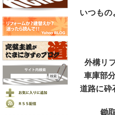
いつもの
外構リ
車庫部
道路に砕
鋤