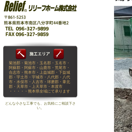
菊池郡・菊池市・玉名郡・玉名市・
阿蘇郡・阿蘇市・山鹿市・荒尾市・
合志市・熊本市・上益城郡・下益城
郡・宇土市・宇城市・八代郡・八代
市・水俣市・人吉市・球磨郡・葦北
郡・天草市・上天草市・本渡市
・・・・・熊本県全域にて承ります
どんな小さな工事でも、お気軽にご相談下さ
い。