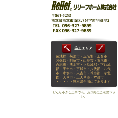
菊池郡・菊池市・玉名郡・玉名市・
阿蘇郡・阿蘇市・山鹿市・荒尾市・
合志市・熊本市・上益城郡・下益城
郡・宇土市・宇城市・八代郡・八代
市・水俣市・人吉市・球磨郡・葦北
郡・天草市・上天草市・本渡市
・・・・・熊本県全域にて承ります
どんな小さな工事でも、お気軽にご相談下さ
い。