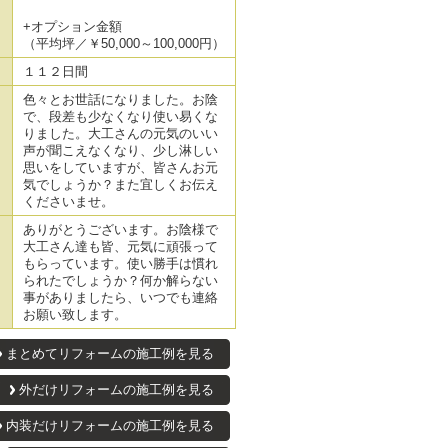
+オプション金額
（平均坪／￥50,000～100,000円）
１１２日間
色々とお世話になりました。お陰
で、段差も少なくなり使い易くな
りました。大工さんの元気のいい
声が聞こえなくなり、少し淋しい
思いをしていますが、皆さんお元
気でしょうか？また宜しくお伝え
くださいませ。
ありがとうございます。お陰様で
大工さん達も皆、元気に頑張って
もらっています。使い勝手は慣れ
られたでしょうか？何か解らない
事がありましたら、いつでも連絡
お願い致します。
まとめてリフォームの施工例を見る
外だけリフォームの施工例を見る
内装だけリフォームの施工例を見る