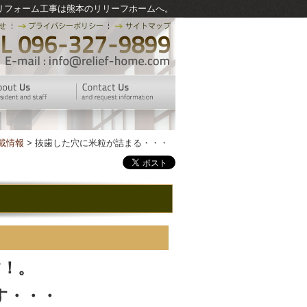
リフォーム工事は熊本のリリーフホームへ。
載情報
> 抜歯した穴に米粒が詰まる・・・
！。
す・・・