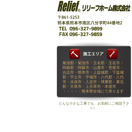
菊池郡・菊池市・玉名郡・玉名市・
阿蘇郡・阿蘇市・山鹿市・荒尾市・
合志市・熊本市・上益城郡・下益城
郡・宇土市・宇城市・八代郡・八代
市・水俣市・人吉市・球磨郡・葦北
郡・天草市・上天草市・本渡市
・・・・・熊本県全域にて承ります
どんな小さな工事でも、お気軽にご相談下さ
い。