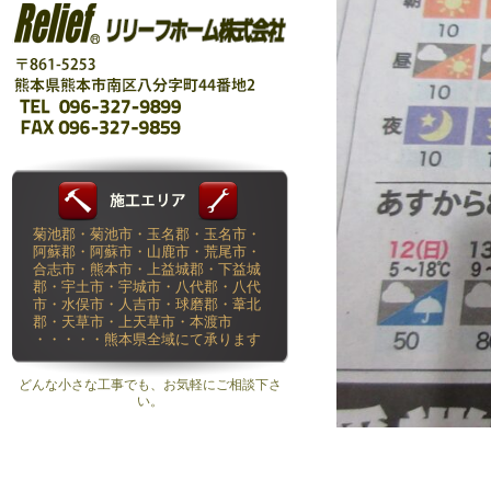
菊池郡・菊池市・玉名郡・玉名市・
阿蘇郡・阿蘇市・山鹿市・荒尾市・
合志市・熊本市・上益城郡・下益城
郡・宇土市・宇城市・八代郡・八代
市・水俣市・人吉市・球磨郡・葦北
郡・天草市・上天草市・本渡市
・・・・・熊本県全域にて承ります
どんな小さな工事でも、お気軽にご相談下さ
い。