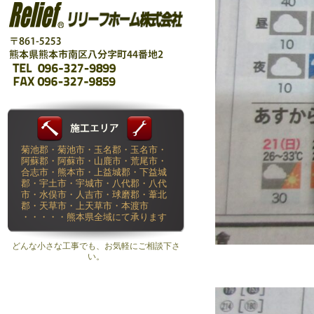
菊池郡・菊池市・玉名郡・玉名市・
阿蘇郡・阿蘇市・山鹿市・荒尾市・
合志市・熊本市・上益城郡・下益城
郡・宇土市・宇城市・八代郡・八代
市・水俣市・人吉市・球磨郡・葦北
郡・天草市・上天草市・本渡市
・・・・・熊本県全域にて承ります
どんな小さな工事でも、お気軽にご相談下さ
い。