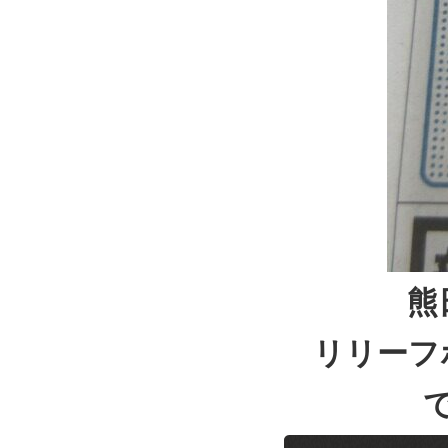
熊
リリーフ