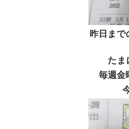
昨日まで
たま
毎週金