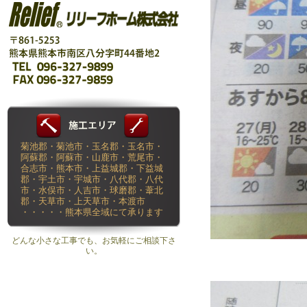
菊池郡・菊池市・玉名郡・玉名市・
阿蘇郡・阿蘇市・山鹿市・荒尾市・
合志市・熊本市・上益城郡・下益城
郡・宇土市・宇城市・八代郡・八代
市・水俣市・人吉市・球磨郡・葦北
郡・天草市・上天草市・本渡市
・・・・・熊本県全域にて承ります
どんな小さな工事でも、お気軽にご相談下さ
い。