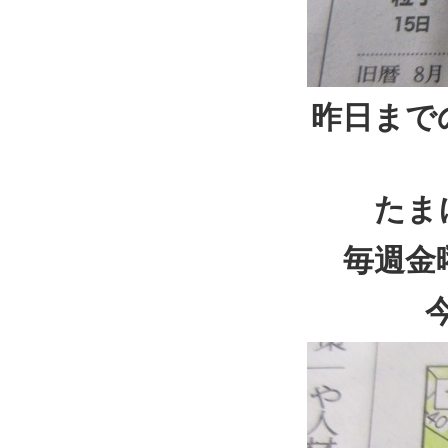
昨日まで
たま
毎週金