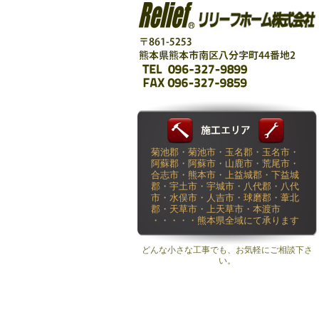
菊池郡・菊池市・玉名郡・玉名市・
阿蘇郡・阿蘇市・山鹿市・荒尾市・
合志市・熊本市・上益城郡・下益城
郡・宇土市・宇城市・八代郡・八代
市・水俣市・人吉市・球磨郡・葦北
郡・天草市・上天草市・本渡市
・・・・・熊本県全域にて承ります
どんな小さな工事でも、お気軽にご相談下さ
い。