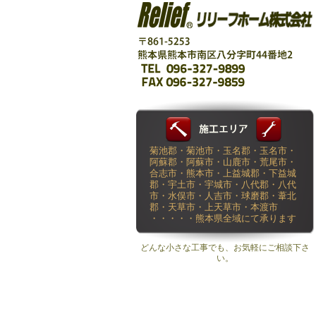
菊池郡・菊池市・玉名郡・玉名市・
阿蘇郡・阿蘇市・山鹿市・荒尾市・
合志市・熊本市・上益城郡・下益城
郡・宇土市・宇城市・八代郡・八代
市・水俣市・人吉市・球磨郡・葦北
郡・天草市・上天草市・本渡市
・・・・・熊本県全域にて承ります
どんな小さな工事でも、お気軽にご相談下さ
い。