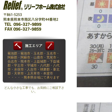
菊池郡・菊池市・玉名郡・玉名市・
阿蘇郡・阿蘇市・山鹿市・荒尾市・
合志市・熊本市・上益城郡・下益城
郡・宇土市・宇城市・八代郡・八代
市・水俣市・人吉市・球磨郡・葦北
郡・天草市・上天草市・本渡市
・・・・・熊本県全域にて承ります
どんな小さな工事でも、お気軽にご相談下さ
い。