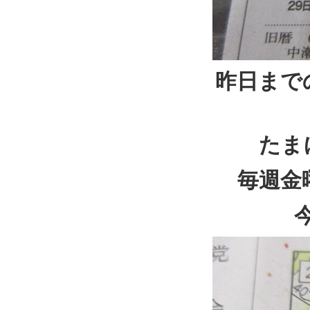
昨日まで
たま
毎週金