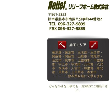
菊池郡・菊池市・玉名郡・玉名市・
阿蘇郡・阿蘇市・山鹿市・荒尾市・
合志市・熊本市・上益城郡・下益城
郡・宇土市・宇城市・八代郡・八代
市・水俣市・人吉市・球磨郡・葦北
郡・天草市・上天草市・本渡市
・・・・・熊本県全域にて承ります
どんな小さな工事でも、お気軽にご相談下さ
い。