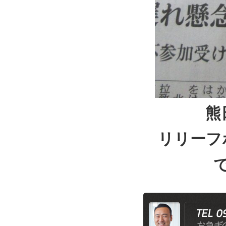
熊
リリーフ