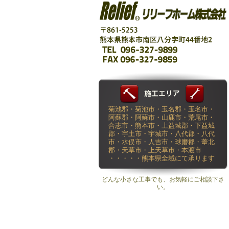
菊池郡・菊池市・玉名郡・玉名市・
阿蘇郡・阿蘇市・山鹿市・荒尾市・
合志市・熊本市・上益城郡・下益城
郡・宇土市・宇城市・八代郡・八代
市・水俣市・人吉市・球磨郡・葦北
郡・天草市・上天草市・本渡市
・・・・・熊本県全域にて承ります
どんな小さな工事でも、お気軽にご相談下さ
い。