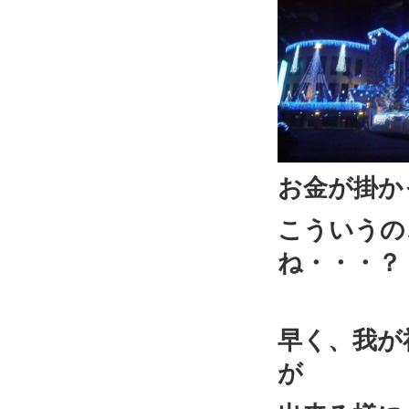
お金が掛か
こういうの
ね・・・？
早く、我が
が