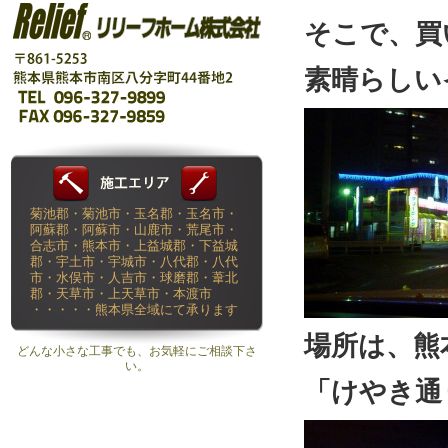
そこで、買
素晴らしい
菊池郡・菊池市・玉名郡・玉名市・
阿蘇郡・阿蘇市・山鹿市・荒尾市・
合志市・熊本市・上益城郡・下益城
郡・宇土市・宇城市・八代郡・八代
市・水俣市・人吉市・球磨郡・葦北
郡・天草市・上天草市・本渡市
・・・・・熊本県全域にて承ります
場所は、熊
どんな小さな工事でも、お気軽にご相談下さ
い。
「けやき通