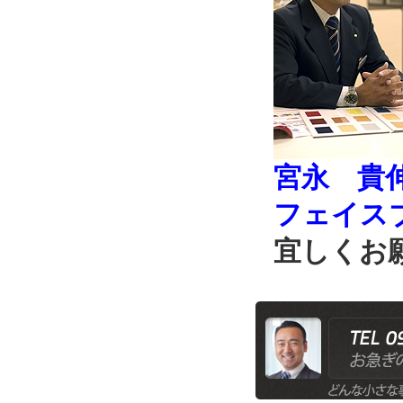
宮永 貴
フェイス
宜しくお