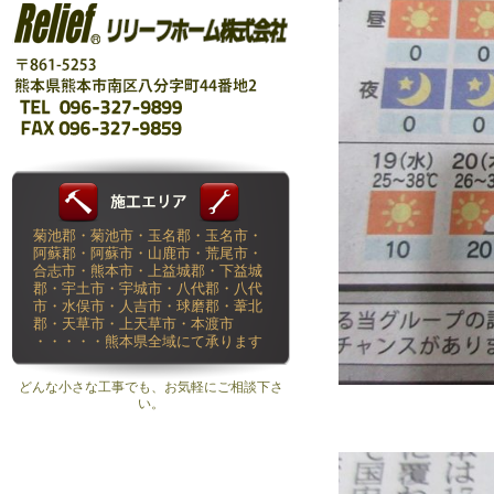
菊池郡・菊池市・玉名郡・玉名市・
阿蘇郡・阿蘇市・山鹿市・荒尾市・
合志市・熊本市・上益城郡・下益城
郡・宇土市・宇城市・八代郡・八代
市・水俣市・人吉市・球磨郡・葦北
郡・天草市・上天草市・本渡市
・・・・・熊本県全域にて承ります
どんな小さな工事でも、お気軽にご相談下さ
い。