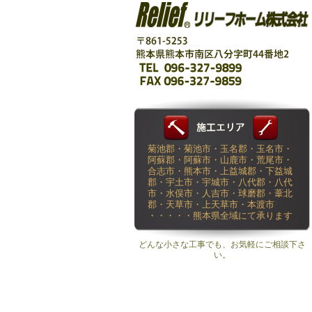
菊池郡・菊池市・玉名郡・玉名市・
阿蘇郡・阿蘇市・山鹿市・荒尾市・
合志市・熊本市・上益城郡・下益城
郡・宇土市・宇城市・八代郡・八代
市・水俣市・人吉市・球磨郡・葦北
郡・天草市・上天草市・本渡市
・・・・・熊本県全域にて承ります
どんな小さな工事でも、お気軽にご相談下さ
い。