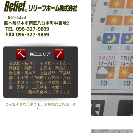
菊池郡・菊池市・玉名郡・玉名市・
阿蘇郡・阿蘇市・山鹿市・荒尾市・
合志市・熊本市・上益城郡・下益城
郡・宇土市・宇城市・八代郡・八代
市・水俣市・人吉市・球磨郡・葦北
郡・天草市・上天草市・本渡市
・・・・・熊本県全域にて承ります
どんな小さな工事でも、お気軽にご相談下さ
い。