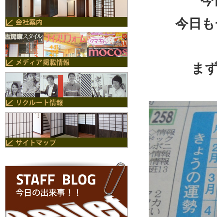
今
今日も
ま