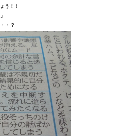
しょう！！
日」
・・・？