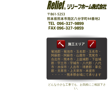
菊池郡・菊池市・玉名郡・玉名市・
阿蘇郡・阿蘇市・山鹿市・荒尾市・
合志市・熊本市・上益城郡・下益城
郡・宇土市・宇城市・八代郡・八代
市・水俣市・人吉市・球磨郡・葦北
郡・天草市・上天草市・本渡市
・・・・・熊本県全域にて承ります
どんな小さな工事でも、お気軽にご相談下さ
い。