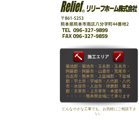
菊池郡・菊池市・玉名郡・玉名市・
阿蘇郡・阿蘇市・山鹿市・荒尾市・
合志市・熊本市・上益城郡・下益城
郡・宇土市・宇城市・八代郡・八代
市・水俣市・人吉市・球磨郡・葦北
郡・天草市・上天草市・本渡市
・・・・・熊本県全域にて承ります
どんな小さな工事でも、お気軽にご相談下さ
い。