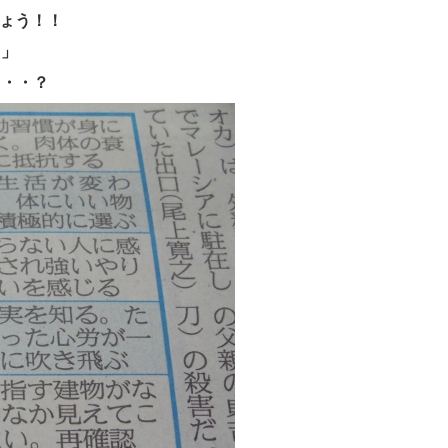
しょう！！
日」
・・・？