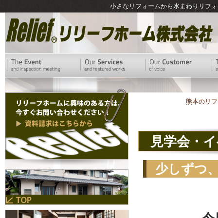
小さなリフォームから水まわりリフォ
熊本のリフ
見学会・イ
少しずつ