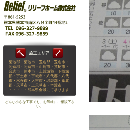
菊池郡・菊池市・玉名郡・玉名市・
阿蘇郡・阿蘇市・山鹿市・荒尾市・
合志市・熊本市・上益城郡・下益城
郡・宇土市・宇城市・八代郡・八代
市・水俣市・人吉市・球磨郡・葦北
郡・天草市・上天草市・本渡市
・・・・・熊本県全域にて承ります
どんな小さな工事でも、お気軽にご相談下さ
い。