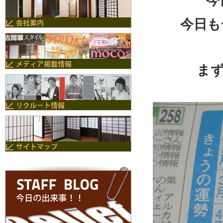
今
今日も
ま