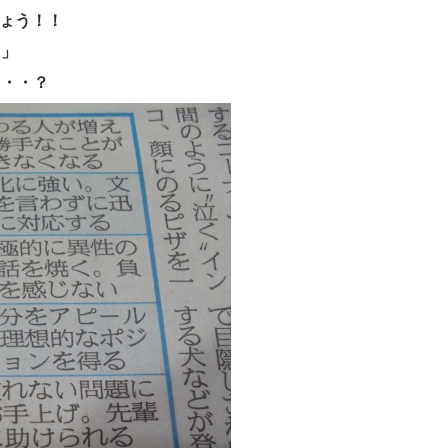
しょう！！
日」
・・・？