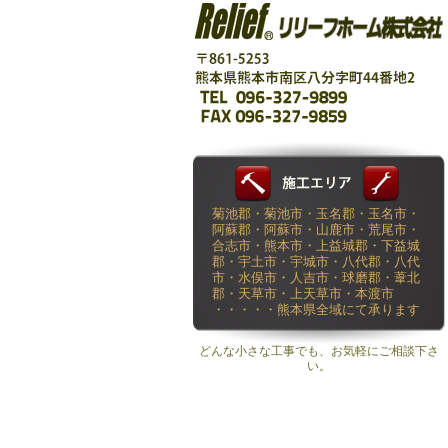
菊池郡・菊池市・玉名郡・玉名市・
阿蘇郡・阿蘇市・山鹿市・荒尾市・
合志市・熊本市・上益城郡・下益城
郡・宇土市・宇城市・八代郡・八代
市・水俣市・人吉市・球磨郡・葦北
郡・天草市・上天草市・本渡市
・・・・・熊本県全域にて承ります
どんな小さな工事でも、お気軽にご相談下さ
い。