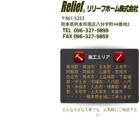
菊池郡・菊池市・玉名郡・玉名市・
阿蘇郡・阿蘇市・山鹿市・荒尾市・
合志市・熊本市・上益城郡・下益城
郡・宇土市・宇城市・八代郡・八代
市・水俣市・人吉市・球磨郡・葦北
郡・天草市・上天草市・本渡市
・・・・・熊本県全域にて承ります
どんな小さな工事でも、お気軽にご相談下さ
い。