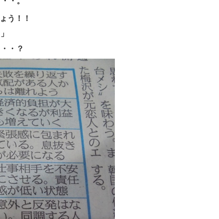
・・・。
しょう！！
日」
・・・？