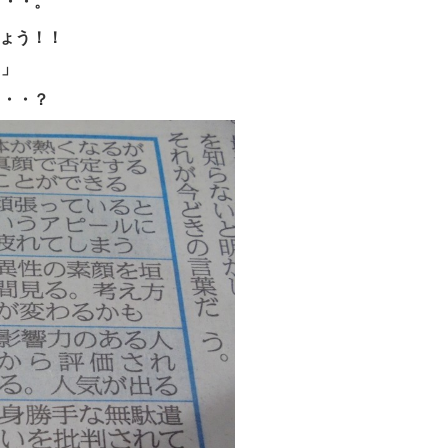
・・・。
しょう！！
日」
・・・？