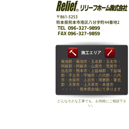
菊池郡・菊池市・玉名郡・玉名市・
阿蘇郡・阿蘇市・山鹿市・荒尾市・
合志市・熊本市・上益城郡・下益城
郡・宇土市・宇城市・八代郡・八代
市・水俣市・人吉市・球磨郡・葦北
郡・天草市・上天草市・本渡市
・・・・・熊本県全域にて承ります
どんな小さな工事でも、お気軽にご相談下さ
い。