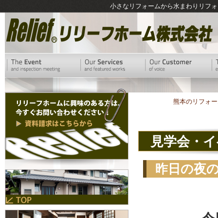
小さなリフォームから水まわりリフォ
熊本のリフォー
見学会・イ
昨日の夜