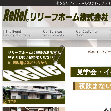
小さなリフォームから水まわりリフォ
熊本のリフォー
見学会・イ
夜飲まな