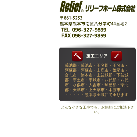
菊池郡・菊池市・玉名郡・玉名市・
阿蘇郡・阿蘇市・山鹿市・荒尾市・
合志市・熊本市・上益城郡・下益城
郡・宇土市・宇城市・八代郡・八代
市・水俣市・人吉市・球磨郡・葦北
郡・天草市・上天草市・本渡市
・・・・・熊本県全域にて承ります
どんな小さな工事でも、お気軽にご相談下さ
い。