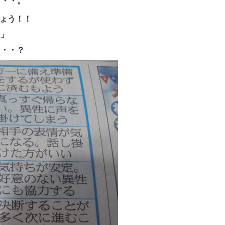
・・・。
しょう！！
日」
・・・？