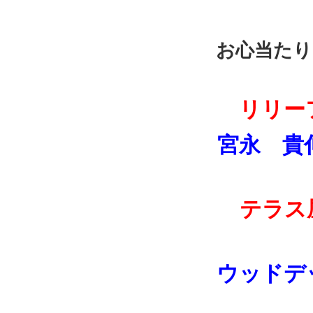
お心当たり
リリー
宮永 貴
テラス
ウッドデ