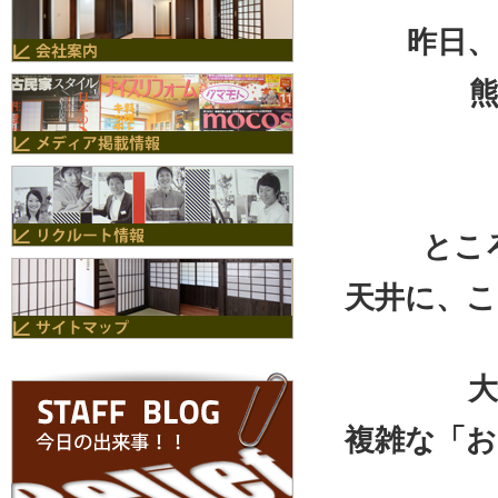
昨日
とこ
天井に、こ
複雑な「お