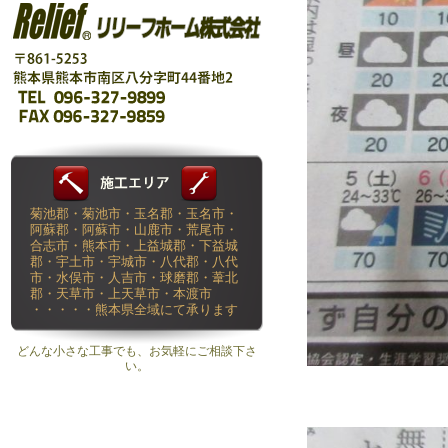
菊池郡・菊池市・玉名郡・玉名市・
阿蘇郡・阿蘇市・山鹿市・荒尾市・
合志市・熊本市・上益城郡・下益城
郡・宇土市・宇城市・八代郡・八代
市・水俣市・人吉市・球磨郡・葦北
郡・天草市・上天草市・本渡市
・・・・・熊本県全域にて承ります
どんな小さな工事でも、お気軽にご相談下さ
い。